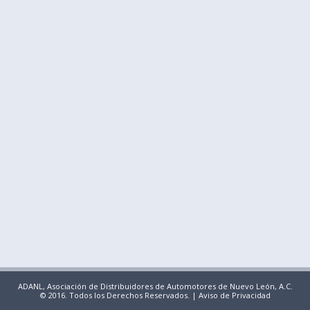
ADANL, Asociación de Distribuidores de Automotores de Nuevo León, A.C.
© 2016. Todos los Derechos Reservados. |
Aviso de Privacidad